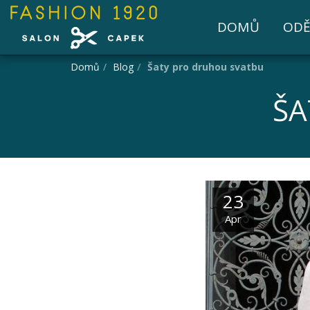
DOMŮ
ODĚ
Domů
Blog
Šaty pro druhou svatbu
ŠA
23
Apr