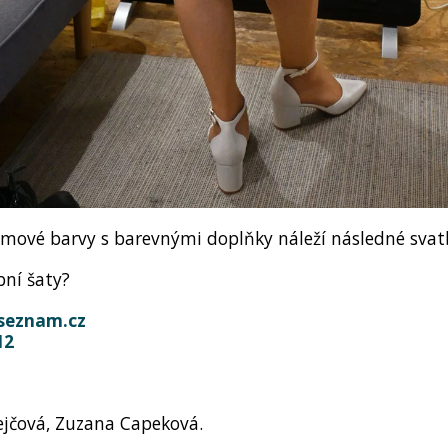
mové barvy s barevnými doplňky náleží následné svat
bní šaty?
seznam.cz
12
ejčová, Zuzana Capeková.