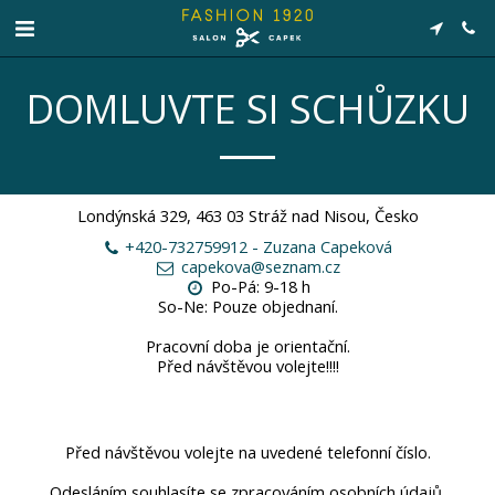
DOMLUVTE SI SCHŮZKU
Londýnská 329, 463 03 Stráž nad Nisou, Česko
+420-732759912
-
Zuzana Capeková
capekova@seznam.cz
Po-Pá: 9-18 h

So-Ne: Pouze objednaní.

Pracovní doba je orientační.

Před návštěvou volejte!!!!
Před návštěvou volejte na uvedené telefonní číslo.

Odesláním souhlasíte se zpracováním osobních údajů.