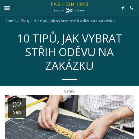
Domů
Blog
10 tipů, Jak vybrat střih oděvu na zakázku
10 TIPŮ, JAK VYBRAT
STŘIH ODĚVU NA
ZAKÁZKU
02
Sep
02
Sep