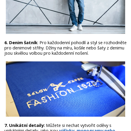
6. Denim šatník
: Pro každodenní pohodlí a styl se rozhodněte
pro denimové střihy. Džíny na míru, košile nebo šaty z denimu
jsou skvělou volbou pro každodenní nošení.
7. Unikátní detaily:
Můžete si nechat vytvořit oděvy s
unikátními detaily, jako jsou
výšivky, monogramy nebo